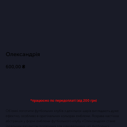
Олександрія
600,00
₴
Купить
*працюємо по передоплаті (від 200 грн)
Об'ємні логотипи футбольних клубів з декількох шарів виглядають дуже
ефектно, особливо в оригінальних кольорах емблеми. Яскрава настінна
абстракція у формі емблеми футбольного клубу «Олександрія» стане
ідеальним варіантом подарунка для шанувальника цієї футбольної