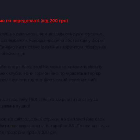
о по передоплаті (від 200 грн)
лубів з декількох шарів виглядають дуже ефектно,
рах емблеми. Яскрава настінна абстракція у формі
инамо Київ» стане ідеальним варіантом подарунка
ної команди.
або спорт-бару, тоді Ви можете замовити відразу
ьних клубів, вони гармонійно прикрасять інтер'єр
ольні фанати гідно оцінять такий оригінальний
 з пластику ПВХ. Її легко закріпити на стіну за
ціальне вушко!
ює від світлодіодної стрічки, в комплекті йде блок
ити підсвічування від батарейок АА. Довжина шнура
де прозорий провід 100 см.