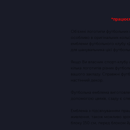
Купить
*працюєм
Об'ємні логотипи футбольних к
особливо в оригінальних кольо
емблеми футбольного клубу «Д
для шанувальника цієї футболь
Якщо Ви власник спорт-клубу 
кілька логотипів різних футбол
вашого закладу. Справжні футб
настінний декор.
Футбольна емблема виготовлена
допомогою цвяхів, сзаду є спе
Емблема з підсвічуванням прац
живлення, також можливо зроб
блоку 150 см, перед блоком й