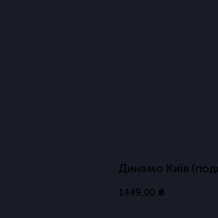
Динамо Київ (подв
1449,00
₴