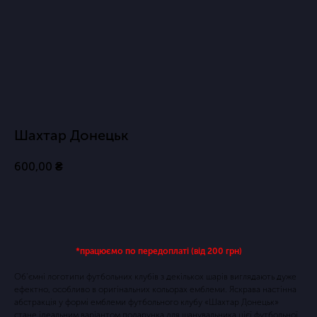
Шахтар Донецьк
600,00
₴
Купить
*працюємо по передоплаті (від 200 грн)
Об'ємні логотипи футбольних клубів з декількох шарів виглядають дуже
ефектно, особливо в оригінальних кольорах емблеми. Яскрава настінна
абстракція у формі емблеми футбольного клубу «Шахтар Донецьк»
стане ідеальним варіантом подарунка для шанувальника цієї футбольної