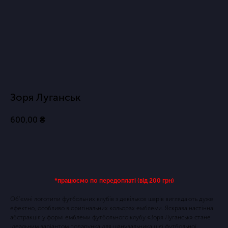
Зоря Луганськ
600,00
₴
Купить
*працюємо по передоплаті (від 200 грн)
Об'ємні логотипи футбольних клубів з декількох шарів виглядають дуже
ефектно, особливо в оригінальних кольорах емблеми. Яскрава настінна
абстракція у формі емблеми футбольного клубу «Зоря Луганськ» стане
ідеальним варіантом подарунка для шанувальника цієї футбольної