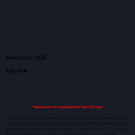
Металіст 1925
600,00
₴
Купить
*працюємо по передоплаті (від 200 грн)
Об'ємні логотипи футбольних клубів з декількох шарів виглядають дуже
ефектно, особливо в оригінальних кольорах емблеми. Яскрава настінна
абстракція у формі емблеми футбольного клубу «Металіст 1925» стане
ідеальним варіантом подарунка для шанувальника цієї футбольної